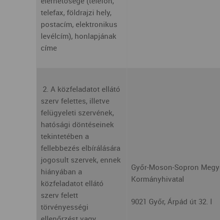
elérhetősége (telefon,
telefax, földrajzi hely,
postacím, elektronikus
levélcím), honlapjának
címe
2. A közfeladatot ellátó
szerv felettes, illetve
felügyeleti szervének,
hatósági döntéseinek
tekintetében a
fellebbezés elbírálására
jogosult szervek, ennek
Győr-Moson-Sopron Megy
hiányában a
Kormányhivatal
közfeladatot ellátó
szerv felett
9021 Győr, Árpád út 32. l
törvényességi
ellenőrzést vagy