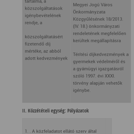
tartalma, a
Megyei Jogú Város
közszolgáltatások
Önkormányzata
igénybevételének
Közgyűlésének 18/2013.
rendje, a
(IV. 18.) önkormányzati
rendeletének megfelelően
közszolgáltatásért
kerültek megállapításra
fizetendő díj
mértéke, az abból
Térítési díjkedvezmények a
adott kedvezmények
gyermekek védelméről és
a gyámügyi igazgatásról
szóló 1997. évi XXXI.
törvény alapján vehetők
igénybe.
II. Közzétételi egység: Pályázatok
1. . A közfeladatot ellátó szerv által