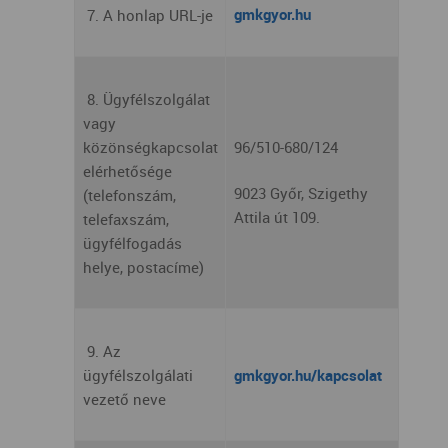
gmkgyor.hu
7. A honlap URL-je
8. Ügyfélszolgálat
vagy
közönségkapcsolat
96/510-680/124
elérhetősége
9023 Győr, Szigethy
(telefonszám,
Attila út 109.
telefaxszám,
ügyfélfogadás
helye, postacíme)
9. Az
ügyfélszolgálati
gmkgyor.hu/kapcsolat
vezető neve