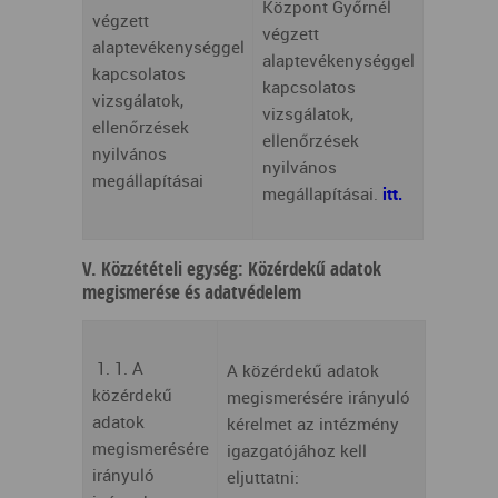
Központ Győrnél
végzett
végzett
alaptevékenységgel
alaptevékenységgel
kapcsolatos
kapcsolatos
vizsgálatok,
vizsgálatok,
ellenőrzések
ellenőrzések
nyilvános
nyilvános
megállapításai
megállapításai.
itt.
V. Közzétételi egység: Közérdekű adatok
megismerése és adatvédelem
1. 1. A
A közérdekű adatok
közérdekű
megismerésére irányuló
adatok
kérelmet az intézmény
megismerésére
igazgatójához kell
irányuló
eljuttatni: