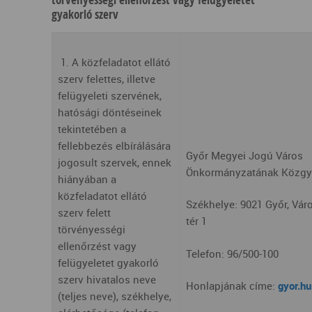
gyakorló szerv
1. A közfeladatot ellátó
szerv felettes, illetve
felügyeleti szervének,
hatósági döntéseinek
tekintetében a
fellebbezés elbírálására
Győr Megyei Jogú Város
jogosult szervek, ennek
Önkormányzatának Közgy
hiányában a
közfeladatot ellátó
Székhelye: 9021 Győr, Vár
szerv felett
tér 1
törvényességi
ellenőrzést vagy
Telefon: 96/500-100
felügyeletet gyakorló
szerv hivatalos neve
Honlapjának címe:
gyor.hu
(teljes neve), székhelye,