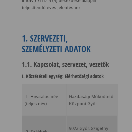
Infotv.) 71/D. § (4) bekezdése alapján
teljesítendő éves jelentéshez
1. SZERVEZETI,
SZEMÉLYZETI ADATOK
1.1. Kapcsolat, szervezet, vezetők
I. Közzétételi egység: Elérhetőségi adatok
1. Hivatalos név
Gazdasági Működtető
(teljes név)
Központ Győr
9023 Győr, Szigethy
2. Székhely