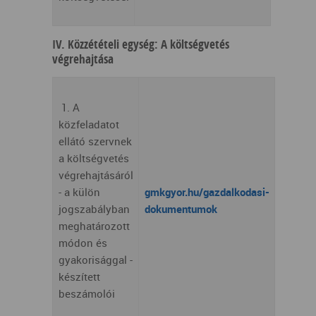
IV. Közzétételi egység: A költségvetés
végrehajtása
1. A
közfeladatot
ellátó szervnek
a költségvetés
végrehajtásáról
- a külön
gmkgyor.hu/gazdalkodasi-
jogszabályban
dokumentumok
meghatározott
módon és
gyakorisággal -
készített
beszámolói