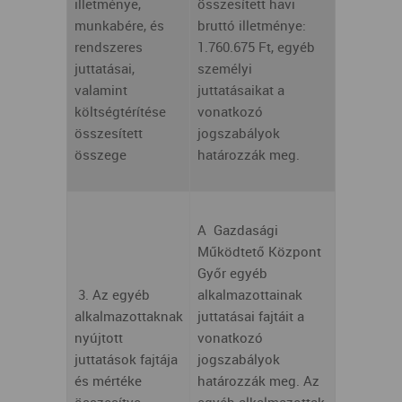
illetménye,
összesített havi
munkabére, és
bruttó illetménye:
rendszeres
1.760.675 Ft, egyéb
juttatásai,
személyi
valamint
juttatásaikat a
költségtérítése
vonatkozó
összesített
jogszabályok
összege
határozzák meg.
A Gazdasági
Működtető Központ
Győr egyéb
3. Az egyéb
alkalmazottainak
alkalmazottaknak
juttatásai fajtáit a
nyújtott
vonatkozó
juttatások fajtája
jogszabályok
és mértéke
határozzák meg. Az
összesítve
egyéb alkalmazottak