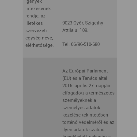
igények
intézésének
rendje, az
9023 Győr, Szigethy
illetékes
Attila u. 109.
szervezeti
egység neve,
Tel: 06/96-510-680
elérhetősége.
Az Európai Parlament
(EU) és a Tanács által
2016. április 27. napján
elfogadott a természetes
személyeknek a
személyes adatok
kezelése tekintetében
történő védelméről és az
ilyen adatok szabad
áramlásáról, valamint a