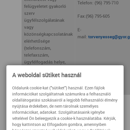
Telefon: (96) 795-710
felügyeletet gyakorló
szerv
Fax:(96) 795-605
ügyfélszolgálatának
vagy
E-
közönségkapcsolatának
mail:
torvenyesseg@gyor.g
elérhetősége
(telefonszám,
telefaxszám,
ügyfélfogadás helye,
postacíme),
A weboldal sütiket használ
ügyfélfogadásának
rendje
Oldalunk cookie-kat ("sütiket") használ. Ezen fájlok
információkat szolgáltatnak számunkra a felhasználó
oldallátogatási szokásairól a legjobb felhasználói élmény
1.7. Költségvetési szervek
nyújtása érdekében, de nem tárolnak személyes
információkat, adatokat. Szolgáltatásaink igénybe
vételével Ön beleegyezik a cookie-k használatába. Kérjük,
1. A közfeladatot ellátó
hogy kattintson az Elfogadom gombra, amennyiben