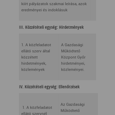
kiírt pályázatok szakmai leírása, azok
eredményei és indoklásuk
III. Közzétételi egység: Hirdetmények
1. A közfeladatot
A Gazdasági
ellátó szerv által
Működtető
közzétett
Központ Győr
hirdetmények,
hirdetményei,
közlemények
közleményei.
IV. Közzétételi egység: Ellenőrzések
Az Gazdasági
1. A közfeladatot
Működtető
ellátó szervnél