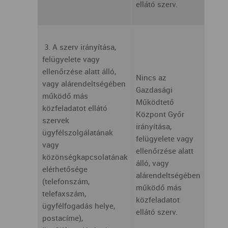
ellátó szerv.
3. A szerv irányítása,
felügyelete vagy
ellenőrzése alatt álló,
Nincs az
vagy alárendeltségében
Gazdasági
működő más
Működtető
közfeladatot ellátó
Központ Győr
szervek
irányítása,
ügyfélszolgálatának
felügyelete vagy
vagy
ellenőrzése alatt
közönségkapcsolatának
álló, vagy
elérhetősége
alárendeltségében
(telefonszám,
működő más
telefaxszám,
közfeladatot
ügyfélfogadás helye,
ellátó szerv.
postacíme),