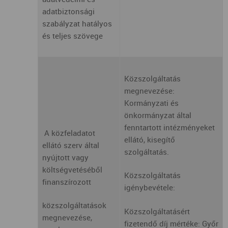
adatbiztonsági
szabályzat hatályos
és teljes szövege
Közszolgáltatás
megnevezése:
Kormányzati és
önkormányzat által
fenntartott intézményeket
A közfeladatot
ellátó, kisegítő
ellátó szerv által
szolgáltatás.
nyújtott vagy
költségvetéséből
Közszolgáltatás
finanszírozott
igénybevétele:
közszolgáltatások
Közszolgáltatásért
megnevezése,
fizetendő díj mértéke: Győr