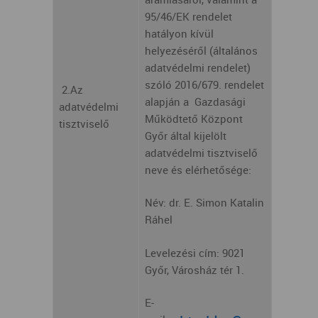
95/46/EK rendelet
hatályon kívül
helyezéséről (általános
adatvédelmi rendelet)
szóló 2016/679. rendelet
2.Az
alapján a Gazdasági
adatvédelmi
Működtető Központ
tisztviselő
Győr által kijelölt
adatvédelmi tisztviselő
neve és elérhetősége:
Név: dr. E. Simon Katalin
Ráhel
Levelezési cím: 9021
Győr, Városház tér 1.
E-