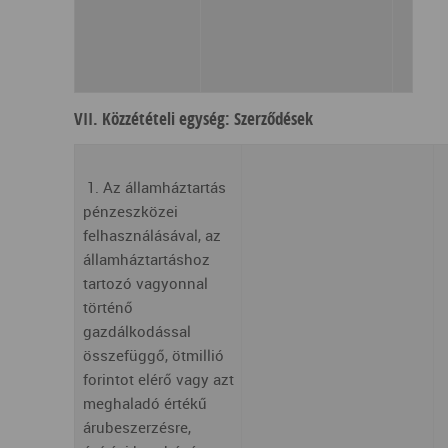
VII. Közzétételi egység: Szerződések
1. Az államháztartás
pénzeszközei
felhasználásával, az
államháztartáshoz
tartozó vagyonnal
történő
gazdálkodással
összefüggő, ötmillió
forintot elérő vagy azt
meghaladó értékű
árubeszerzésre,