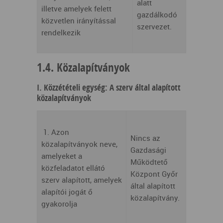
alatt
illetve amelyek felett
gazdálkodó
közvetlen irányítással
szervezet.
rendelkezik
1.4. Közalapítványok
I. Közzétételi egység: A szerv által alapított
közalapítványok
1. Azon
Nincs az
közalapítványok neve,
Gazdasági
amelyeket a
Működtető
közfeladatot ellátó
Központ Győr
szerv alapított, amelyek
által alapított
alapítói jogát ő
közalapítvány.
gyakorolja