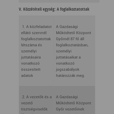
V. Közzétételi egység: A foglalkoztatottak
1. A közfeladatot
A Gazdasági
ellátó szervnél
Működtető Központ
foglalkoztatottak
Győrnél 87 fő áll
létszáma és
foglalkoztatásban,
személyi
személyi
juttatásaira
juttatásaikat a
vonatkozó
vonatkozó
összesített
jogszabályok
adatok
határozzák meg.
2. A vezetők és a
A Gazdasági
vezető
Működtető Központ
tisztségviselők
Győr vezetőinek