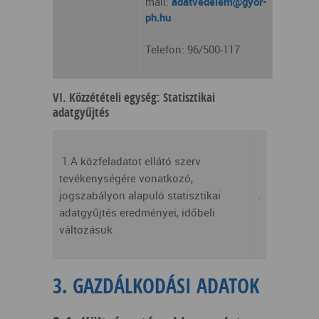
mail:
adatvedelem@gyor-
ph.hu
Telefon: 96/500-117
VI. Közzétételi egység: Statisztikai
adatgyűjtés
1.A közfeladatot ellátó szerv
tevékenységére vonatkozó,
jogszabályon alapuló statisztikai
.
adatgyűjtés eredményei, időbeli
változásuk
3. GAZDÁLKODÁSI ADATOK