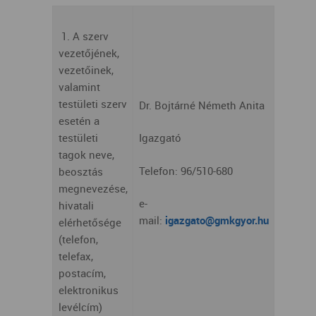
1. A szerv
vezetőjének,
vezetőinek,
valamint
testületi szerv
Dr. Bojtárné Németh Anita
esetén a
testületi
Igazgató
tagok neve,
Telefon: 96/510-680
beosztás
megnevezése,
e-
hivatali
mail:
igazgato@gmkgyor.hu
elérhetősége
(telefon,
telefax,
postacím,
elektronikus
levélcím)