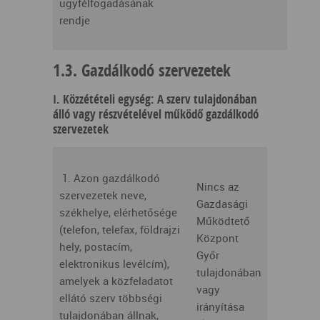
ügyfélfogadásának
rendje
1.3. Gazdálkodó szervezetek
I. Közzétételi egység: A szerv tulajdonában
álló vagy részvételével működő gazdálkodó
szervezetek
1. Azon gazdálkodó
Nincs az
szervezetek neve,
Gazdasági
székhelye, elérhetősége
Működtető
(telefon, telefax, földrajzi
Központ
hely, postacím,
Győr
elektronikus levélcím),
tulajdonában
amelyek a közfeladatot
vagy
ellátó szerv többségi
irányítása
tulajdonában állnak,