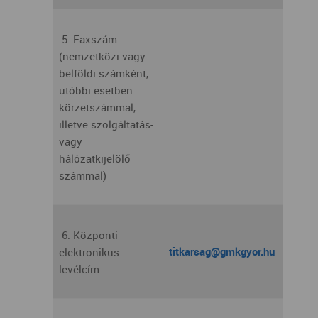
5. Faxszám
(nemzetközi vagy
belföldi számként,
utóbbi esetben
körzetszámmal,
illetve szolgáltatás-
vagy
hálózatkijelölő
számmal)
6. Központi
titkarsag@gmkgyor.hu
elektronikus
levélcím