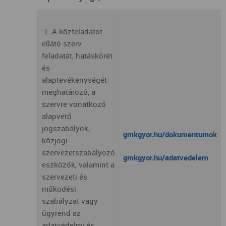
1. A közfeladatot
ellátó szerv
feladatát, hatáskörét
és
alaptevékenységét
meghatározó, a
szervre vonatkozó
alapvető
jogszabályok,
gmkgyor.hu/dokumentumok
közjogi
szervezetszabályozó
gmkgyor.hu/adatvedelem
eszközök, valamint a
szervezeti és
működési
szabályzat vagy
ügyrend az
adatvédelmi és