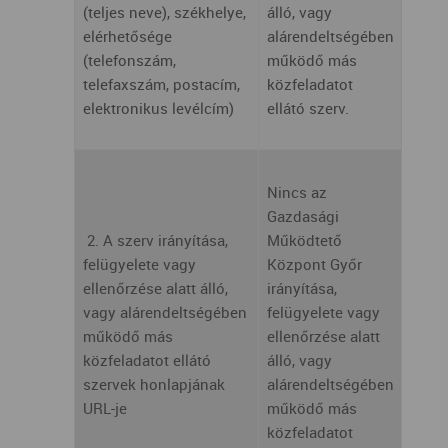
(teljes neve), székhelye,
álló, vagy
elérhetősége
alárendeltségében
(telefonszám,
működő más
telefaxszám, postacím,
közfeladatot
elektronikus levélcím)
ellátó szerv.
Nincs az
Gazdasági
2. A szerv irányítása,
Működtető
felügyelete vagy
Központ Győr
ellenőrzése alatt álló,
irányítása,
vagy alárendeltségében
felügyelete vagy
működő más
ellenőrzése alatt
közfeladatot ellátó
álló, vagy
szervek honlapjának
alárendeltségében
URL-je
működő más
közfeladatot