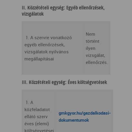
II. Közzétételi egység: Egyéb ellenőrzések,
vizsgálatok
Nem
1. A szervre vonatkozó
történt
egyéb ellenőrzések,
ilyen
vizsgálatok nyilvános
vizsgálat,
megállapításai
ellenőrzés.
III. Közzétételi egység: Éves költségvetések
1. A
közfeladatot
gmkgyor.hu/gazdalkodasi-
ellátó szerv
dokumentumok
éves (elemi)
költségvetései